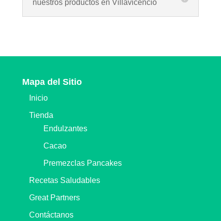
nuestros productos en Villavicencio
Mapa del Sitio
Inicio
Tienda
Endulzantes
Cacao
Premezclas Pancakes
Recetas Saludables
Great Partners
Contáctanos