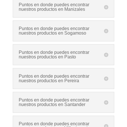
Puntos en donde puedes encontrar
nuestros productos en Manizales
Puntos en donde puedes encontrar
nuestros productos en Sogamoso
Puntos en donde puedes encontrar
nuestros productos en Pasto
Puntos en donde puedes encontrar
nuestros productos en Pereira
Puntos en donde puedes encontrar
nuestros productos en Santander
Puntos en donde puedes encontrar