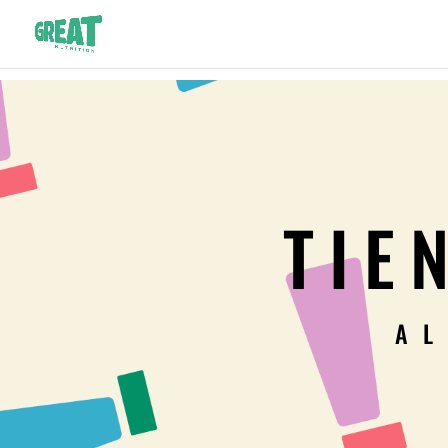
TIE
AL