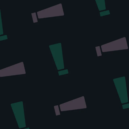
En Grea
personas
un impac