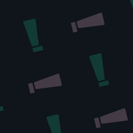
PROPÓSITO DE MARCA
t Nutrition estamos comprometidos con el bienestar integra
 por medio de su alimentación, desarrollando productos q
to positivo en su salud con 10 veces más beneficios funcio
los tradicionales.
¡LOS QUIERO PROBAR!