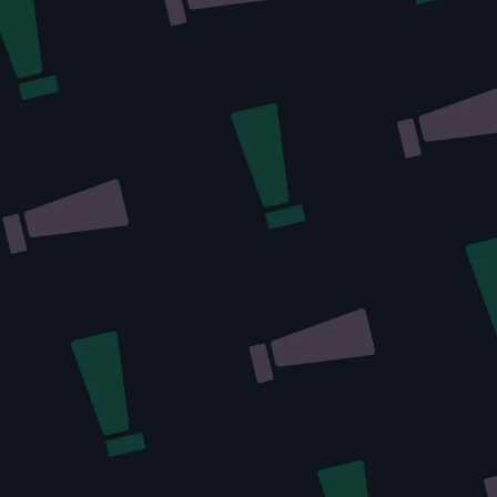
l de las
ue tienen
nales que