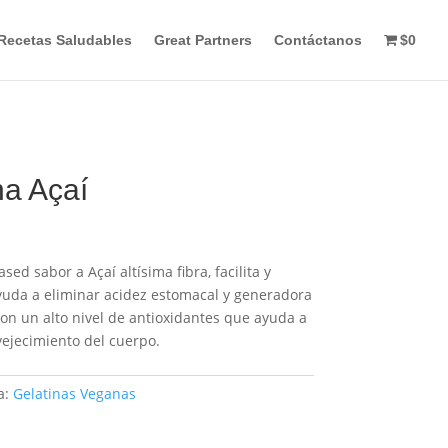
Recetas Saludables
Great Partners
Contáctanos
$0
na Açaí
sed sabor a Açaí altísima fibra, facilita y
 ayuda a eliminar acidez estomacal y generadora
n un alto nivel de antioxidantes que ayuda a
nvejecimiento del cuerpo.
a:
Gelatinas Veganas