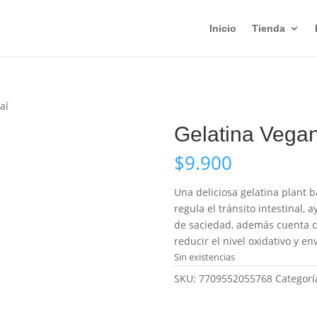
Inicio
Tienda
aí
Gelatina Vega
$
9.900
Una deliciosa gelatina plant ba
regula el tránsito intestinal,
de saciedad, además cuenta co
reducir el nivel oxidativo y e
Sin existencias
SKU:
7709552055768
Categorí